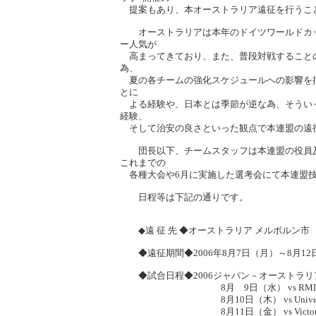
提案もあり、本オーストラリア遠征を行うこ
オーストラリアは本年のドイツワールドカッ
ー人気が
高まってきており、また、普段対戦すること
為、
夏の各チームの強化スケジュールへの影響を
とに
よる経験や、日本とは季節が逆な為、そうい
経験、
そして治安の良さといった観点で本連盟の遠
団長以下、チームスタッフは本連盟の役員及
これまでの
各種大会や6月に実施した選考会にて本連盟技
日程等は下記の通りです。
◆遠 征 先 ◆オーストラリア メルボルン市
◆遠征期間◆2006年8月7日（月）～8月12
◆試合日程◆2006ジャパン－オーストラリ
8月 9日（水） vs RMIT Red
8月10日（木） vs University of
8月11日（金） vs Victorian Institute