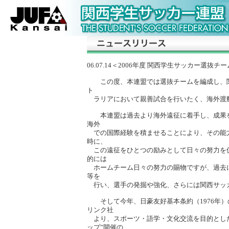
06.07.14＜2006年度 関西学生サッカー選
この度、本連盟では選抜チームを編成し、関
ト
ラリアにおいて親善試合を行いたく、海外渡
本連盟は過去より海外遠征に着手し、成果を
海外
での国際経験を積ませることにより、その能
時に、
この遠征をひとつの励みとして日々の努力を
的には
ホームチーム日々の努力の賜物ですが、過去にも
等を
行い、選手の発掘や強化、さらには関西サッ
そして今年、日豪友好基本条約（1976年）
リンク社
より、スポーツ・語学・文化交流を目的とした”
ップ”開催の