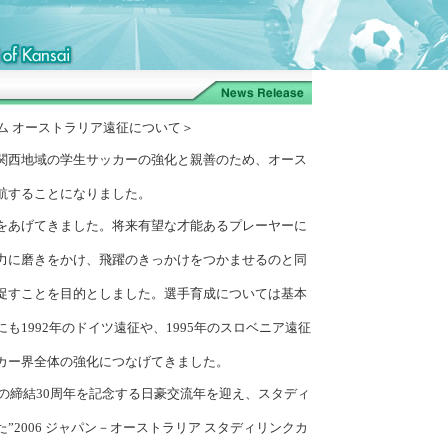
抜チーム オーストラリア遠征について＞
西地域の学生サッカーの強化と親善のため、オース
航することになりました。
あげてきました。将来有望な才能あるプレーヤーに
力に磨きをかけ、飛躍のきっかけをつかませるのと同
促すことを目的としました。選手育成については基本
1992年のドイツ遠征や、1995年のスロベニア遠征
カー界全体の強化につなげてきました。
の締結30周年を記念する日豪交流年を迎え、スタディ
2006 ジャパン－オーストラリア スタディリンクカ