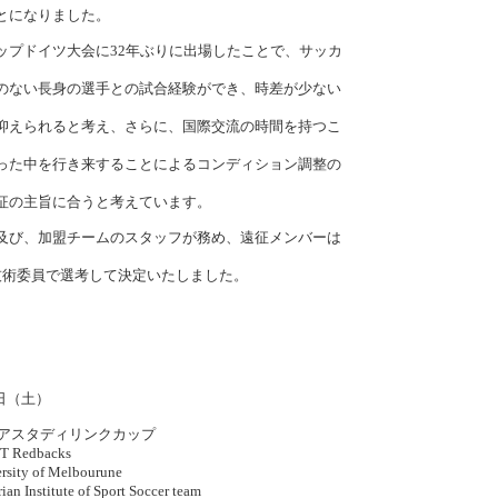
とになりました。
プドイツ大会に32年ぶりに出場したことで、サッカ
のない長身の選手との試合経験ができ、時差が少ない
抑えられると考え、さらに、国際交流の時間を持つこ
った中を行き来することによるコンディション調整の
征の主旨に合うと考えています。
び、加盟チームのスタッフが務め、遠征メンバーは
術委員で選考して決定いたしました。
日（土）
アスタディリンクカップ
backs
 Melbourune
 of Sport Soccer team