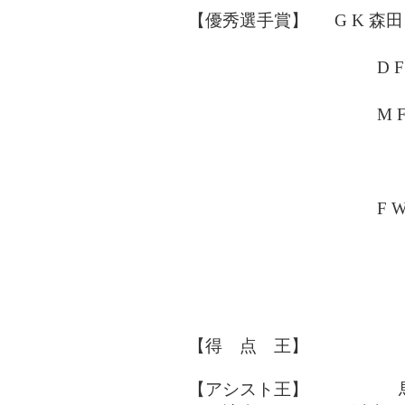
【優秀選手賞】 G K 森田
修行 智仁（
D F 松田 智志
橋本 和（大
M F 木本 敬介
安藤 淳（関
高橋 健史（
馬場 賢治（
F W 阪本 晃司
古部 健太（
姜 鉉守（桃
片山 真人（
笹垣 亮介（
【得 点 王】 該当選
【アシスト王】 馬場 賢