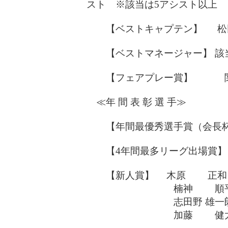
スト ※該当は5アシスト以上
【ベストキャプテン】 松田
【ベストマネージャー】 該
【フェアプレー賞】 関
≪年 間 表 彰 選 手≫
【年間最優秀選手賞（会長杯
【4年間最多リーグ出場賞
【新人賞】 木原 正和 
楠神 順平 （同
志田野 雄一朗（関
加藤 健太 （大