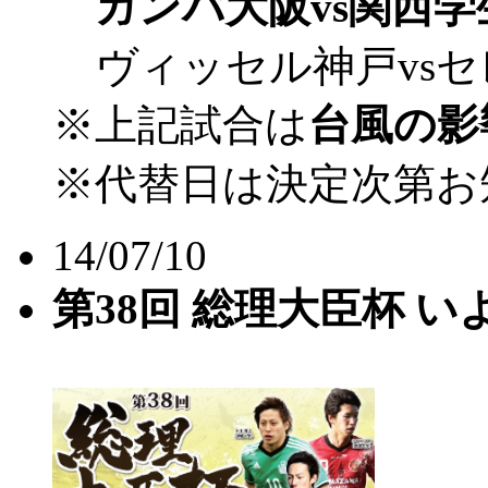
ガンバ大阪vs関西学
ヴィッセル神戸vsセ
※上記試合は
台風の影
※代替日は決定次第お
14/07/10
第38回 総理大臣杯 