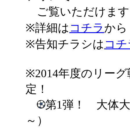
ご覧いただけます
※詳細は
コチラ
から
※告知チラシは
コチ
※2014年度のリー
定！
第1弾！ 大体大
～）