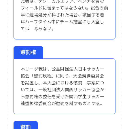
た者は、テクニカルエリア、ベンチを含む
フィールドに留まってはならない。試合の前
半に退場処分が科された場合、該当する者
はハーフタイム中にチーム控室にも入室し
ては ならない。
懲罰権
本リーグ戦は、公益財団法人日本サッカー
協会「懲罰規程」に則り、大会規律委員会
を設置し、本大会における懲罰 事案につ
いては、一般社団法人関西サッカー協会か
ら懲罰権の委任を受けた関西学生サッカー
連盟規律委員会が懲罰を科すものとする。
懲罰