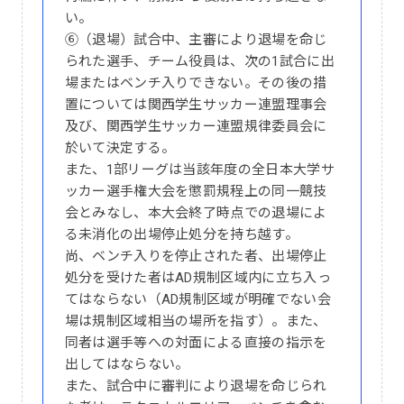
い。
⑥（退場）試合中、主審により退場を命じ
られた選手、チーム役員は、次の1試合に出
場またはベンチ入りできない。その後の措
置については関西学生サッカー連盟理事会
及び、関西学生サッカー連盟規律委員会に
於いて決定する。
また、1部リーグは当該年度の全日本大学サ
ッカー選手権大会を懲罰規程上の同一競技
会とみなし、本大会終了時点での退場によ
る未消化の出場停止処分を持ち越す。
尚、ベンチ入りを停止された者、出場停止
処分を受けた者はAD規制区域内に立ち入っ
てはならない（AD規制区域が明確でない会
場は規制区域相当の場所を指す）。また、
同者は選手等への対面による直接の指示を
出してはならない。
また、試合中に審判により退場を命じられ