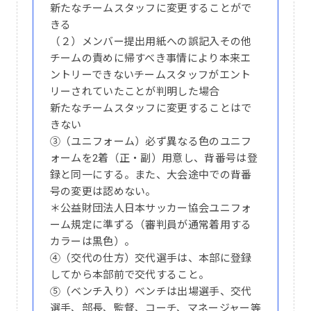
新たなチームスタッフに変更することがで
きる
（２）メンバー提出用紙への誤記入その他
チームの責めに帰すべき事情により本来エ
ントリーできないチームスタッフがエント
リーされていたことが判明した場合
新たなチームスタッフに変更することはで
きない
③（ユニフォーム）必ず異なる色のユニフ
ォームを2着（正・副）用意し、背番号は登
録と同一にする。また、大会途中での背番
号の変更は認めない。
＊公益財団法人日本サッカー協会ユニフォ
ーム規定に準ずる（審判員が通常着用する
カラーは黒色）。
④（交代の仕方）交代選手は、本部に登録
してから本部前で交代すること。
⑤（ベンチ入り）ベンチは出場選手、交代
選手、部長、監督、コーチ、マネージャー等