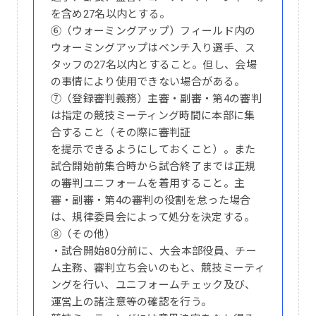
を含め27名以内とする。
⑥（ウォーミングアップ）フィールド内の
ウォーミングアップはベンチ入り選手、ス
タッフの27名以内とすること。但し、会場
の事情により使用できない場合がある。
⑦（登録審判義務）主審・副審・第4の審判
は指定の競技ミーティング時間に本部に集
合すること（その際に審判証
を提示できるようにしておくこと）。また
試合開始前集合時から試合終了までは正規
の審判ユニフォームを着用すること。主
審・副審・第4の審判の役割を怠った場合
は、規律委員会によって処分を決定する。
⑧（その他）
・試合開始80分前に、大会本部役員、チー
ム主務、審判立ち会いのもと、競技ミーティ
ングを行い、ユニフォームチェック及び、
運営上の諸注意等の確認を行う。