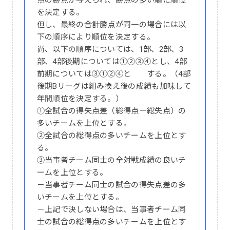
点の勝点が与えられ、勝点の多い順に順位
を決定する。
但し、最終の合計勝点が同一の場合には以
下の順序により順位を決定する。
尚、以下の順序については、1部、2部、3
部、4部後期については①②③④とし、4部
前期については③①②④と する。（4部
後期Bリーグは組み換え後の成績も加味して
年間順位を決定する。）
①全試合の得失点差（総得点―総失点）の
多いチームを上位とする。
②全試合の総得点の多いチームを上位とす
る。
③当事者チーム同士の全対戦成績の良いチ
ームを上位とする。
－当事者チーム同士の試合の得失点差の多
いチームを上位とする。
－上記で決しない場合は、当事者チーム同
士の試合の総得点の多いチームを上位とす