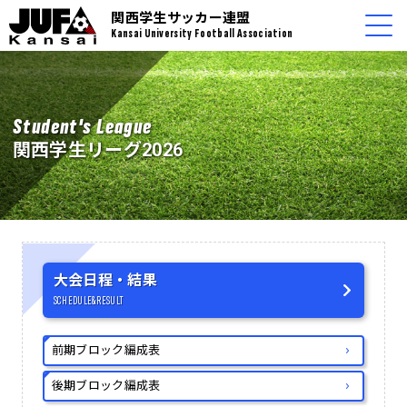
関西学生サッカー連盟
Kansai University Football Association
Student's League
関西学生リーグ2026
大会日程・結果
SCHEDULE&RESULT
前期ブロック編成表
後期ブロック編成表