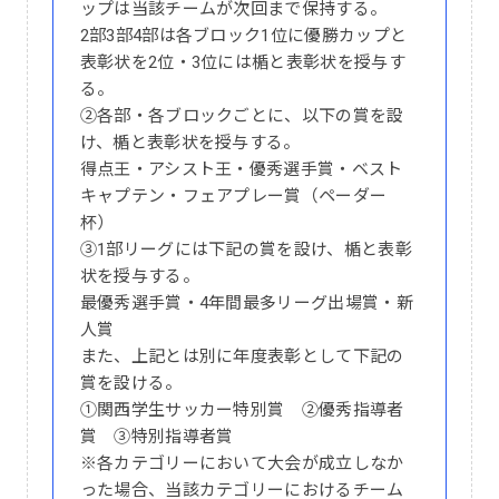
ップは当該チームが次回まで保持する。
2部3部4部は各ブロック1位に優勝カップと
表彰状を2位・3位には楯と表彰状を授与す
る。
②各部・各ブロックごとに、以下の賞を設
け、楯と表彰状を授与する。
得点王・アシスト王・優秀選手賞・ベスト
キャプテン・フェアプレー賞（ペーダー
杯）
③1部リーグには下記の賞を設け、楯と表彰
状を授与する。
最優秀選手賞・4年間最多リーグ出場賞・新
人賞
また、上記とは別に年度表彰として下記の
賞を設ける。
①関西学生サッカー特別賞 ②優秀指導者
賞 ③特別指導者賞
※各カテゴリーにおいて大会が成立しなか
った場合、当該カテゴリーにおけるチーム