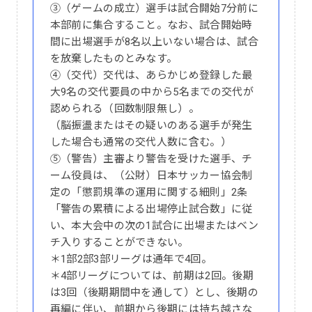
③（ゲームの成立）選手は試合開始7分前に
本部前に集合すること。なお、試合開始時
間に出場選手が8名以上いない場合は、試合
を放棄したものとみなす。
④（交代）交代は、あらかじめ登録した最
大9名の交代要員の中から5名までの交代が
認められる（回数制限無し）。
（脳振盪またはその疑いのある選手が発生
した場合も通常の交代人数に含む。）
⑤（警告）主審より警告を受けた選手、チ
ーム役員は、（公財）日本サッカー協会制
定の「懲罰規準の運用に関する細則」2条
「警告の累積による出場停止試合数」に従
い、本大会中の次の1試合に出場またはベン
チ入りすることができない。
＊1部2部3部リーグは通年で4回。
＊4部リーグについては、前期は2回。後期
は3回（後期期間中を通して）とし、後期の
再編に伴い、前期から後期には持ち越さな