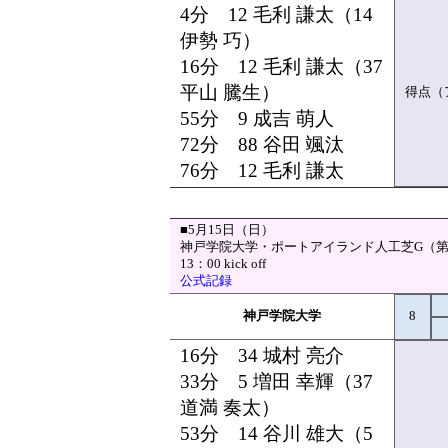
4分 12 毛利 謙太（14
伊勢 巧）
16分 12 毛利 謙太（37
平山 騰生）
得点（
55分 9 成吉 萌人
72分 88 谷田 颯汰
76分 12 毛利 謙太
■5月15日（日）
神戸学院大学・ポートアイランド人工芝G（第
13：00 kick off
公式記録
神戸学院大学
8
16分 34 城村 亮介
33分 5 増田 幸輝（37
道満 奏太）
53分 14 谷川 雄大（5