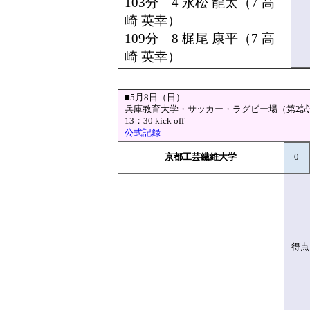
103分 4 永松 龍太（7 高
崎 英幸）
109分 8 梶尾 康平（7 高
崎 英幸）
■5月8日（日）
兵庫教育大学・サッカー・ラグビー場（第2試
13：30 kick off
公式記録
京都工芸繊維大学
0
得点