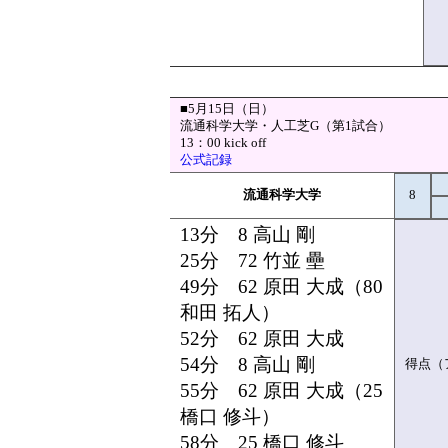
■5月15日（日）
流通科学大学・人工芝G（第1試合）
13：00 kick off
公式記録
流通科学大学
8
13分 8 高山 剛
25分 72 竹並 壘
49分 62 原田 大成（80
和田 拓人）
52分 62 原田 大成
54分 8 高山 剛
得点（
55分 62 原田 大成（25
橋口 修斗）
58分 25 橋口 修斗