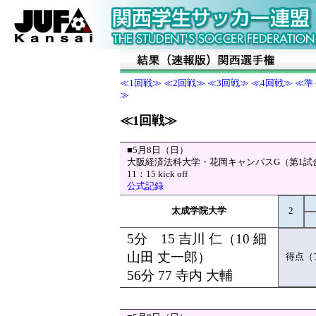
≪1回戦≫
≪2回戦≫
≪3回戦≫
≪4回戦≫
≪準
≫
≪1回戦≫
■5月8日（日）
大阪経済法科大学・花岡キャンパスG（第1試
11：15 kick off
公式記録
太成学院大学
2
5分 15 吉川 仁（10 細
山田 丈一郎）
得点（
56分 77 寺内 大輔