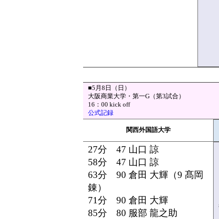
■5月8日（日）
大阪商業大学・第一G（第3試合）
16：00 kick off
公式記録
関西外国語大学
27分 47 山口 諒
58分 47 山口 諒
63分 90 倉田 大輝（9 髙岡
錬）
71分 90 倉田 大輝
85分 80 服部 龍之助