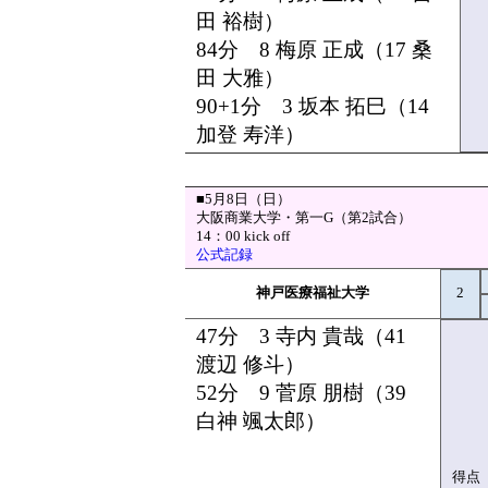
田 裕樹）
84分 8 梅原 正成（17 桑
田 大雅）
90+1分 3 坂本 拓巳（14
加登 寿洋）
■5月8日（日）
大阪商業大学・第一G（第2試合）
14：00 kick off
公式記録
神戸医療福祉大学
2
47分 3 寺内 貴哉（41
渡辺 修斗）
52分 9 菅原 朋樹（39
白神 颯太郎）
得点