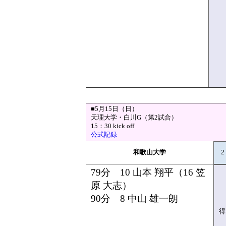
■5月15日（日）
天理大学・白川G（第2試合）
15：30 kick off
公式記録
和歌山大学
2
79分 10 山本 翔平（16 笠
原 大志）
90分 8 中山 雄一朗
得