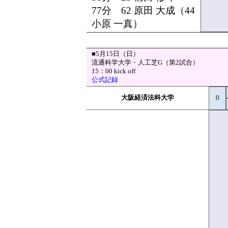
77分 62 原田 大成（44
小原 一真）
■5月15日（日）
流通科学大学・人工芝G（第2試合）
15：00 kick off
公式記録
大阪経済法科大学
0