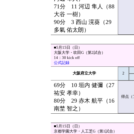
71分 11 河辺 隼人（88
大谷 一樹）
90分 3 西山 滉葵（29
多氣 佑太朗）
■5月15日（日）
大阪大学・吹田G（第2試合）
14：30 kick off
公式記録
大阪府立大学
2
69分 10 垣内 健彌（27
祐安 孝幸）
得点（
80分 29 赤木 航平（16
南埜 智之）
■5月15日（日）
京都学園大学・人工芝G（第1試合）