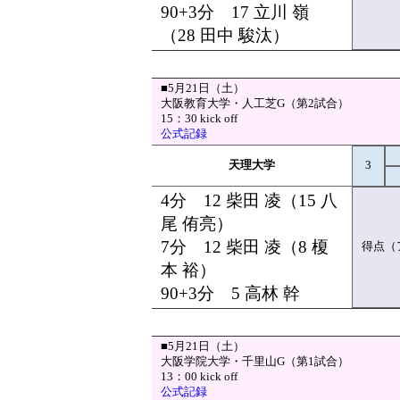
90+3分 17 立川 嶺
（28 田中 駿汰）
■5月21日（土）
大阪教育大学・人工芝G（第2試合）
15：30 kick off
公式記録
天理大学
3
4分 12 柴田 凌（15 八
尾 侑亮）
7分 12 柴田 凌（8 榎
得点（
本 裕）
90+3分 5 高林 幹
■5月21日（土）
大阪学院大学・千里山G（第1試合）
13：00 kick off
公式記録