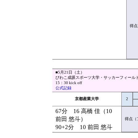
得点
■5月21日（土）
びわこ成蹊スポーツ大学・サッカーフィール
15：30 kick off
公式記録
京都産業大学
2
67分 16 高橋 佳（10
前田 悠斗）
得点（
90+2分 10 前田 悠斗