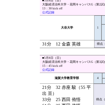
■5月8日（日）
大阪経済法科大学・花岡キャンパスG（第2試
13：30 kick off
公式記録
大谷大学
1
31分 12 金森 英雄
得点
■5月8日（日）
大阪経済法科大学・花岡キャンパスG（第3試
15：45 kick off
公式記録
滋賀大学教育学部
4
21分 32 赤座 駿（55 平
出 亘）
33分 25 西田 侑悟
得点