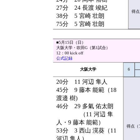
27分 24 長渡 竣紀
得点
38分 5 宮崎 壮朗
75分 5 宮崎 壮朗
■5月15日（日）
大阪大学・吹田G（第1試合）
12：00 kick off
公式記録
大阪大学
6
20分 11 河辺 隼人
45分 9 藤本 能範（18
渡邉 樹)
46分 29 多氣 佑太朗
（11 河辺 隼
人・9 藤本 能範）
得点（
53分 3 西山 滉葵（11
河辺 隼人）