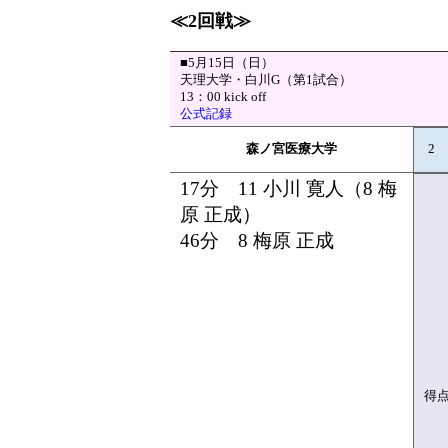
≪2回戦≫
■5月15日（日）
天理大学・白川G（第1試合）
13：00 kick off
公式記録
森ノ宮医療大学
2
17分 11 小川 寛人（8 梅
原 正成）
46分 8 梅原 正成
得