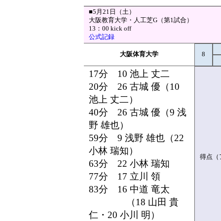
■5月21日（土）
大阪教育大学・人工芝G（第1試合）
13：00 kick off
公式記録
大阪体育大学
8
17分 10 池上 丈二
20分 26 古城 優（10
池上 丈二）
40分 26 古城 優（9 浅
野 雄也）
59分 9 浅野 雄也（22
小林 瑞知）
得点（
63分 22 小林 瑞知
77分 17 立川 領
83分 16 中道 竜太
（18 山田 貴
仁・20 小川 明）