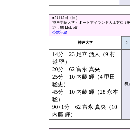
■5月15日（日）
神戸学院大学・ポートアイランド人工芝G（第
17：00 kick off
公式記録
神戸大学
5
14分 23 足立 湧人（9 村
越 堅）
20分 62 富永 真央
25分 10 内藤 輝（4 甲田
聡史）
得
45分 10 内藤 輝（28 永本
聡）
90+1分 62 富永 真央（10
内藤 輝）