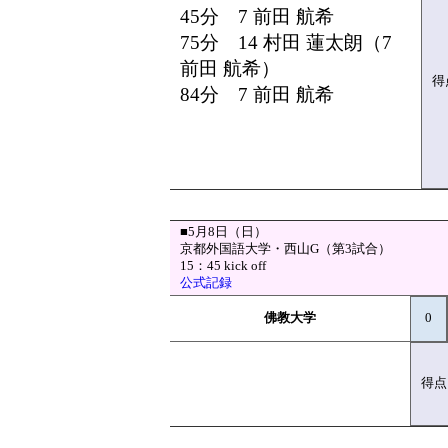
45分 7 前田 航希
75分 14 村田 蓮太朗（7
前田 航希）
得
84分 7 前田 航希
■5月8日（日）
京都外国語大学・西山G（第3試合）
15：45 kick off
公式記録
佛教大学
0
得点