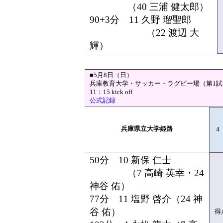
（40 三浦 健太郎）
90+3分 11 久野 瑠聖郎
（22 渡辺 大
輝）
■5月8日（日）
兵庫教育大学・サッカー・ラグビー場（第1試
11：15 kick off
公式記録
兵庫県立大学姫路
4
50分 10 新保 仁士
（7 高崎 英幸・24
神谷 佑）
77分 11 塩野 啓介（24 神
谷 佑）
得