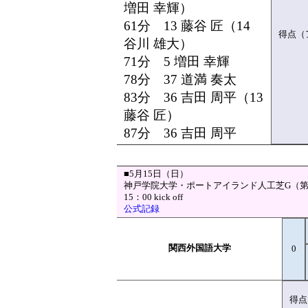
増田 幸輝）
61分 13 藤谷 匠（14
得点（
谷川 雄大）
71分 5 増田 幸輝
78分 37 道満 奏太
83分 36 吉田 周平（13
藤谷 匠）
87分 36 吉田 周平
■5月15日（日）
神戸学院大学・ポートアイランド人工芝G（第
15：00 kick off
公式記録
関西外国語大学
0
得点