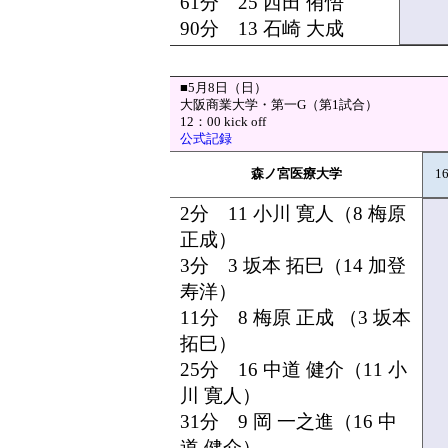
61分 25 西田 侑悟
90分 13 石崎 大成
■5月8日（日）
大阪商業大学・第一G（第1試合）
12：00 kick off
公式記録
森ノ宮医療大学
1
2分 11 小川 寛人（8 梅原
正成）
3分 3 坂本 拓巳（14 加登
寿洋）
11分 8 梅原 正成 （3 坂本
拓巳）
25分 16 中道 健介（11 小
川 寛人）
31分 9 岡 一之進（16 中
道 健介）