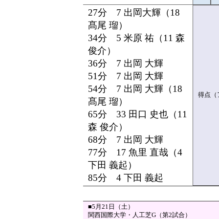
27分 7 出岡大輝（18
髙尾 瑠）
34分 5 米原 祐（11 森
俊介）
36分 7 出岡 大輝
51分 7 出岡 大輝
54分 7 出岡 大輝（18
得点（
髙尾 瑠）
65分 33 田口 史也（11
森 俊介）
68分 7 出岡 大輝
77分 17 魚里 直哉（4
下田 義起）
85分 4 下田 義起
■5月21日（土）
関西国際大学・人工芝G（第2試合）