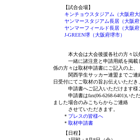
【試合会場】
キンチョウスタジアム（大阪府大
ヤンマースタジアム長居（大阪府
ヤンマーフィールド長居（大阪府
J-GREEN堺（大阪府堺市）
本大会は大会後援各社の方々以外
一緒に諸注意と申請用紙を掲載し
係の方々は取材申請書にご記入の上、
関西学生サッカー連盟までご連絡
日受付にてご取材の旨お伝えいただき
申請書へご記入いただけます様ご
申請書はfax(06-6268-6401
ました場合のみこちらからご連絡
させていただきます。
＊
プレスの皆様へ
＊
取材申請書
【日程】
1回戦：8月8日（金）