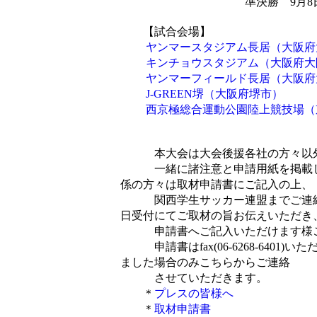
準決勝 9月8日（金）／
【試合会場】
ヤンマースタジアム長居（大阪府
キンチョウスタジアム（大阪府大
ヤンマーフィールド長居（大阪府
J-GREEN堺（大阪府堺市）
西京極総合運動公園陸上競技場（
本大会は大会後援各社の方々以外
一緒に諸注意と申請用紙を掲載し
係の方々は取材申請書にご記入の上、
関西学生サッカー連盟までご連絡
日受付にてご取材の旨お伝えいただき
申請書へご記入いただけます様ご
申請書はfax(06-6268-6401
ました場合のみこちらからご連絡
させていただきます。
＊
プレスの皆様へ
＊
取材申請書