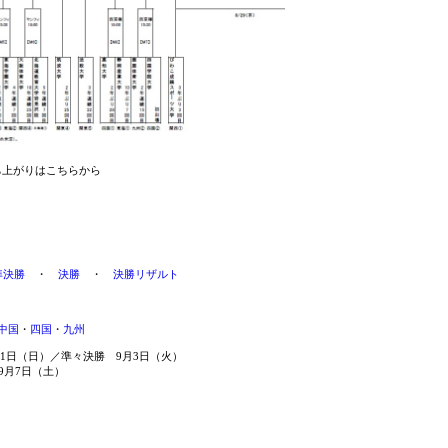
上がりはこちらから
準決勝
・
決勝
・
決勝リザルト
中国
・
四国
・
九州
1日（日）／準々決勝 9月3日（火）
7日（土）