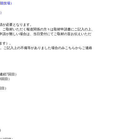
競技場）
）
が必要となります。
ご取材いただく報道関係の方々は取材申請書にご記入の上、
請が難しい場合は、当日受付にてご取材の旨お伝えいただ
ます）。
構です。ご記入上の不備等がありました場合のみこちらからご連絡
連続7回目）
目）
回目）
）
）