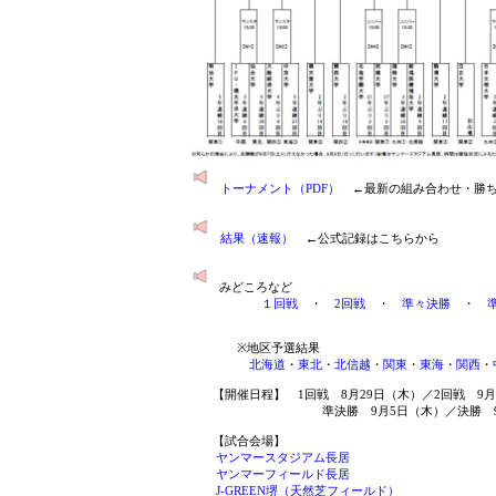
トーナメント（PDF）
←最新の組み合わせ・勝ち
結果（速報）
←公式記録はこちらから
みどころなど
１回戦
・
2回戦
・
準々決勝
・
※地区予選結果
北海道
・
東北
・
北信越
・
関東
・
東海
・
関西
・
【開催日程】 1回戦 8月29日（木）／2回戦 9月
準決勝 9月5日（木）／決勝 9月
【試合会場】
ヤンマースタジアム長居
ヤンマーフィールド長居
J-GREEN堺（天然芝フィールド）