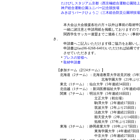
たけびしスタジアム京都（西京極総合運動公園陸上
神戸総合運動公園ユニバー記念競技場
みきぼうパークひょうご（三木総合防災公園球技場
本大会は大会後援各社の方々以外は事前の取材申請
一緒に諸注意と申請用紙を掲載しておりますので、
関西学生サッカー連盟までご連絡ください（事前申
き、
申請書へご記入いただけます様ご協力をお願いし
申請書はfax(06-6268-6401)いただければ結
させていただきます。
＊
プレスの皆様へ
＊
取材申請書
【参加チーム（計24チーム）】
北海道（2チーム）：北海道教育大学岩見沢校（5年
北海学園大学（21年ぶり3回
東北（1チーム）：仙台大学（5年連続34回目）
北信越（1チーム）：新潟医療福祉大学（2年連続4
関東（7チーム）：明治大学（5年連続16回目）
立正大学（初出場）
駒澤大学（2年連続17回目）
筑波大学（2年ぶり25回目）
法政大学（3年連続22回目）
順天堂大学（2年ぶり14回目
拓殖大学（37年ぶり2回目）
東海（3チーム）：静岡産業大学（10年ぶり7回目）
東海学園大学（4年連続7回目
中京大学（5年連続27回目）