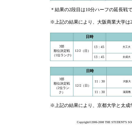
＊結果の2段目は10分ハーフの延長戦
※上記の結果により、大阪商業大学は
日時
3部
13：45
大工大
順位決定戦
12/2（日）
（1位ランク)
13：45
太成大
日時
3部
11：30
大阪大
順位決定戦
12/2（日）
（2位ラン
11：30
ク）
滋賀教
※上記の結果により、京都大学と太成
Copyright©2006-2008 THE STUDENT'S SOCC