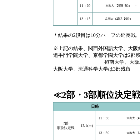
11：00
京教大（2部B 9位）　－　
13：15
京園大（2部A 10位）　－
＊結果の2段目は10分ハーフの延長戦
※上記の結果、関西外国語大学、大阪
追手門学院大学、京都学園大学は2部
摂南大学、大阪工業大学、
大阪大学、流通科学大学は3部残留
≪2部・3部順位決定
日時
11：30
大商大（A
2部
12/1(土)
順位決定戦
13：50
大教大（A