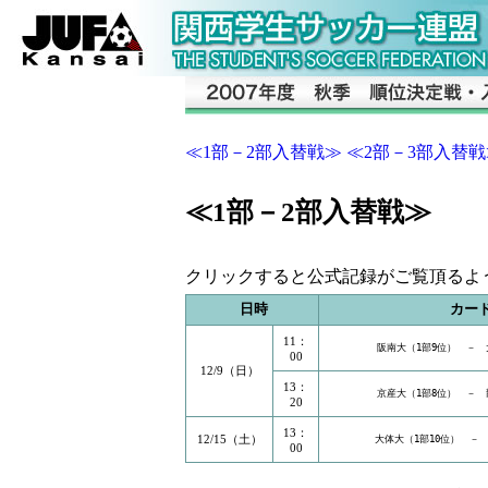
≪1部－2部入替戦≫
≪2部－3部入替戦
≪1部－2部入替戦≫
1-2部入
クリックすると公式記録がご覧
日時
カー
11：
阪南大（1部9位）　－　
00
12/9（日）
13：
京産大（1部8位）　－　
20
13：
12/15（土）
大体大（1部10位）　－
00