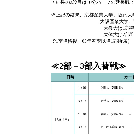
＊結果の2段目は10分ハーフの延長戦
※上記の結果、京都産業大学、阪南大
大阪産業大学、龍谷大
大教大は1部昇格（3年ぶり
大体大は2部降格（5年11
で1季降格後、03年春季以降1部所属）
≪2部－3部入替戦≫
日時
カー
11：00
関外大（2部B 8位）　－　
13：15
経法大（2部A 8位）　－　
11：00
神戸大（2部A 9位）　－　
12/9（日）
13：15
追　大（2部B 10位）　－