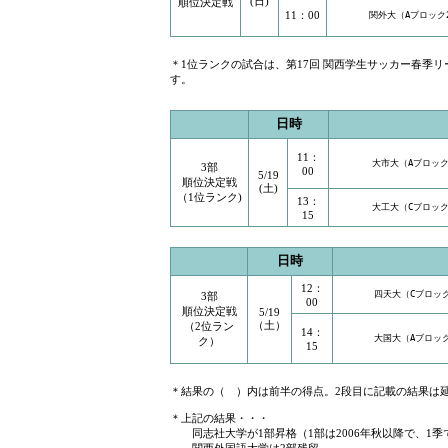
(日)
順位決定戦
11：00
関外大（Aブロック
＊1位ランクの試合は、第17回 関西学生サッカー春季リ
す。
日時
11：
大市大（Aブロック
3部
00
5/19
順位決定戦
(土)
（1位ランク)
13：
大工大（Cブロック
15
日時
12：
四天大（Cブロッ
3部
00
順位決定戦
5/19
（土）
（2位ラン
14：
大国大（Aブロッ
ク）
15
＊結果の（ ）内は前半の得点。2段目に記載の結果は
＊上記の結果・・・
同志社大学が1部昇格（1部は2006年秋以降で、1季