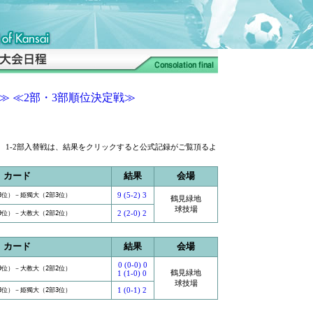
≫
≪2部・3部順位決定戦≫
リックすると公式記録がご覧頂るよ
カード
結果
会場
9 (5-2) 3
8位）－姫獨大（2部3位）
鶴見緑地
球技場
2 (2-0) 2
9位）－大教大（2部2位）
カード
結果
会場
0 (0-0) 0
9位）－大教大（2部2位）
鶴見緑地
1 (1-0) 0
球技場
1 (0-1) 2
8位）－姫獨大（2部3位）