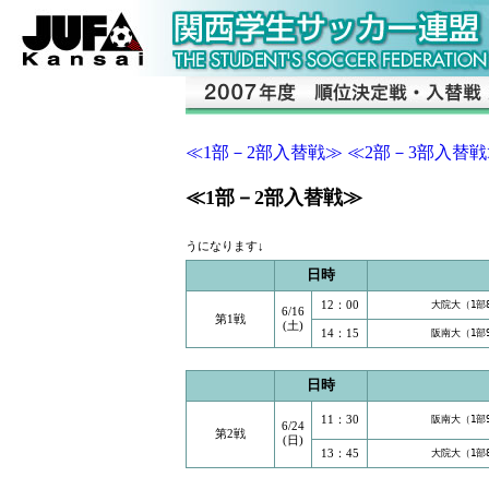
≪1部－2部入替戦≫
≪2部－3部入替戦
≪1部－2部入替戦≫
1-2部入替戦は、結果をク
うになります↓
日時
12：00
大院大（1部
6/16
第1戦
(土)
14：15
阪南大（1部
日時
11：30
阪南大（1部
6/24
第2戦
(日)
13：45
大院大（1部