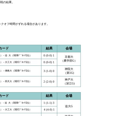
長戦の結果。
ックオフ時間がずれる場合があります。
カード
結果
会場
0 (0-0) 1
位）－追 大（3部Bﾌﾞﾞﾛｯｸ2位）
京都大
（農学部G）
0 (0-0) 1
位）－大工大（3部Cﾌﾞﾛｯｸ1位）
神院大
位）－佛教大（3部Bﾌﾞﾛｯｸ1位）
3 (1-0) 0
（第5G)
神戸大
位）－四天大（3部Cﾌﾞﾛｯｸ2位）
2 (2-0) 0
（深江G)
カード
結果
会場
1 (1-1) 3
位）－追 大（3部Bﾌﾞﾞﾛｯｸ2位）
追大G
4 (4-0) 1
位）－大工大（3部Cﾌﾞﾛｯｸ1位）