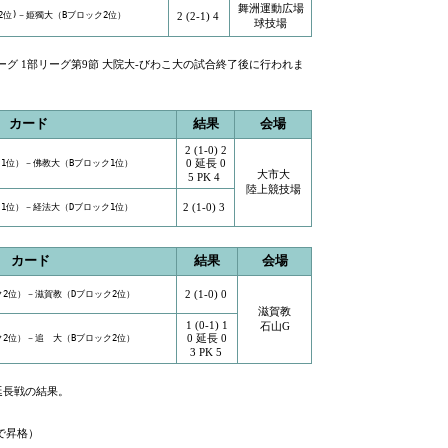
舞洲運動広場
2位)－姫獨大（Bブロック2位）
2 (2-1) 4
球技場
ーグ 1部リーグ第9節 大院大-びわこ大の試合終了後に行われま
カード
結果
会場
2 (1-0) 2
0 延長 0
1位）－佛教大（Bブロック1位）
大市大
5 PK 4
陸上競技場
2 (1-0) 3
1位）－経法大（Dブロック1位）
カード
結果
会場
2 (1-0) 0
ク2位）－滋賀教（Dブロック2位）
滋賀教
1 (0-1) 1
石山G
0 延長 0
ク2位）－追 大（Bブロック2位）
3 PK 5
延長戦の結果。
で昇格）