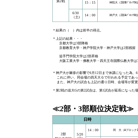
第2戦
15：15
神院大（2部Bﾌﾞﾛｯｸ9
6/30
14：00
神戸大（2部Aﾌﾞﾛｯｸ8
（土)
＊結果の（ ）内は前半の得点。
＊上記の結果・・・
京都大学は3部降格
京都教育大学・神戸学院大学・神戸大学は2部残留
追手門学院大学は2部昇格
大阪工業大学・佛教大学・四天王寺国際仏教大学は
＊神戸大が麻疹の影響で6月12日まで休講になった為、
これに伴い、同会場の四天大Ｇで行われる予定であっ
また、神戸大の試合も上記の通り日時、会場等が変更
＊第2戦の追大Gの第2試合は、第1試合が延長になった
≪2部・3部順位決定戦≫
日時
14：00
同 大（Aブロック
2部
5/20