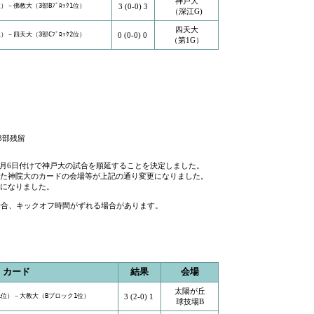
神戸大
位）－佛教大（3部Bﾌﾞﾛｯｸ1位）
3 (0-0) 3
（深江G)
四天大
位）－四天大（3部Cﾌﾞﾛｯｸ2位）
0 (0-0) 0
（第1G）
3部残留
6月6日付けで神戸大の試合を順延することを決定しました。
た神院大のカードの会場等が上記の通り変更になりました。
になりました。
場合、キックオフ時間がずれる場合があります。
カード
結果
会場
太陽が丘
1位）－大教大（Bブロック1位）
3 (2-0) 1
球技場B