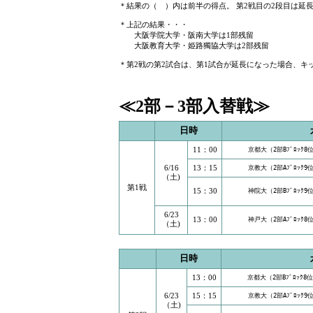
＊結果の（ ）内は前半の得点。 第2戦目の2段目は延
＊上記の結果・・・
大阪学院大学・阪南大学は1部残留
大阪教育大学・姫路獨協大学は2部残留
＊第2戦の第2試合は、第1試合が延長になった場合、キ
≪2部－3部入替戦≫
日時
11：00
京都大（2部Bﾌﾞﾛｯｸ8
6/16
13：15
京教大（2部Aﾌﾞﾛｯｸ9
（土)
第1戦
15：30
神院大（2部Bﾌﾞﾛｯｸ9
6/23
13：00
神戸大（2部Aﾌﾞﾛｯｸ8
（土)
日時
13：00
京都大（2部Bﾌﾞﾛｯｸ8
6/23
15：15
京教大（2部Aﾌﾞﾛｯｸ9
（土)