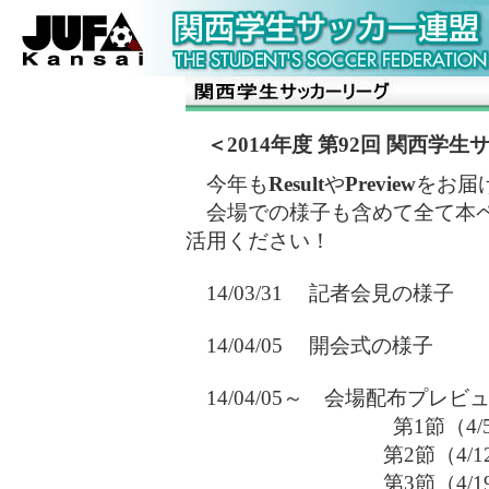
＜2014年度 第92回 関西学生
今年も
Result
や
Preview
をお届
会場での様子も含めて全て本ペ
活用ください！
14/03/31 記者会見の様子
14/04/05 開会式の様子
14/04/05～ 会場配布プレビ
第1節（4/
第2節（4/1
第3節（4/1