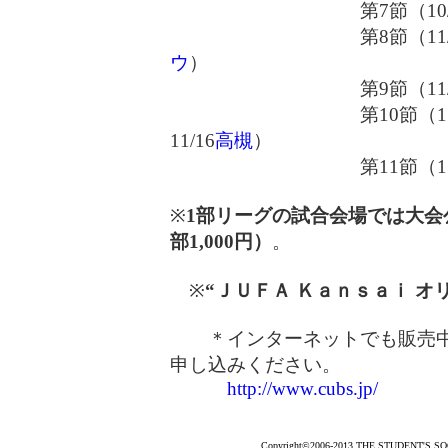
第7節（10/2
第8節（11/
ウ
）
第9節（11/
第10節（11/
11/16
高槻
）
第11節（11/
※
1部リーグの試合会場では大会
部1,000円）
。
※
“ＪＵＦＡ Ｋａｎｓａｉ オ
＊インターネットでも販売中
申し込みください。
http://www.cubs.jp/
Copyright©2006-2013 THE STUDENT'S SOCC