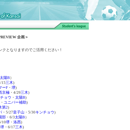
REVIEW 企画＞
ンクとなりますのでご活用ください！
太陽B
）
/15
三木
)
マーF
・
堺
)
西京極
・4/29
三木
)
チョウ
・
太陽B
)
・
ユニバー補助
)
木第2
)
パ
・5/27
皇子山
・5/30
キンチョウ
)
園部
・6/3
太陽B
）
/10
堺
・
洛西
)
・
堺
・6/17
三木
)