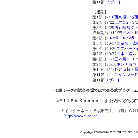
第11節
リザルト
【後期】
第1節
（9/16西京極・洛西
第2節（9/22
三木第2
・9/2
第3節（9/29
西京極補助
・
※延期分（10/25
三木
・10
第4節（
10/3堺・10/6堺・
第5節（10/14
西京極
・
太
第6節（10/20
ユニバー
・
第7節（10/27
三木
・
洛西
第8節（11/3
三木第2
・11/
第9節（11/10
キンチョウ
第10節（11/17
西京極
・
第11節（11/24
ヤンマーF
第11節
リザルト
※
1部リーグの試合会場では大会公式プログラムも
※
“ＪＵＦＡ Ｋａｎｓａｉ オリジナルグッズ
＊インターネットでも販売中。（有）ＣＵＢ
http://www.cubs.jp/
Copyright©2006-2018 THE STUDENT'S SOCC