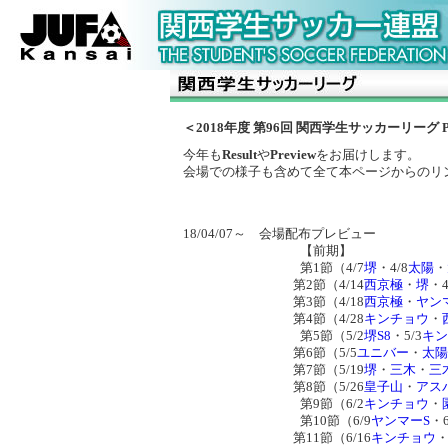
＜2018年度 第96回 関西学生サッカーリーグ P
今年も
Result
や
Preview
をお届けします。
会場での様子も含めて全て本ページからのリ
18/04/07～ 会場配布プレビュー
【前期】
第1節（4/7
堺
・4/8
太陽
・
第2節（4/14
西京極
・
堺
・4
第3節（4/18
西京極
・
ヤン
第4節（4/28
キンチョウ
・
第5節（5/2
堺S8
・5/3
キン
第6節（5/5
ユニバー
・
太陽
第7節（5/19
堺
・
三木
・
三
第8節（5/26
皇子山
・
アス
第9節（6/2
キンチョウ
・
第10節（6/9
ヤンマーS
・6
第11節（6/16
キンチョウ