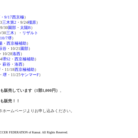
・9/17西京極
）
3
三木第2
・9/24
橿原
）
9/30
園部
・
太陽B
）
/30
三木
）・
リザルト
10/7堺
）
陽
・
西京極補助
）
萩谷
・10/21
園部
）
・10/28
洛西
）
4
堺S2
・
西京極補助
）
・
萩谷
・
洛西
）
堺
・11/18
西京極補助
）
・
堺
・11/25
ヤンマーF
）
販売しています（1部1,000円）
。
”も販売！！
ホームページよりお申し込みください。
ER FEDERATION of Kansai. All Rights Reserved.