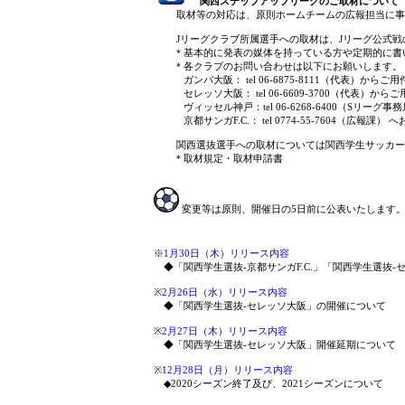
関西ステップアップリーグのご取材について
取材等の対応は、原則ホームチームの広報担当に事前
Jリーグクラブ所属選手への取材は、Jリーグ公式戦
＊基本的に発表の媒体を持っている方や定期的に書い
＊各クラブのお問い合わせは以下にお願いします。
ガンバ大阪： tel 06-6875-8111（代表）から
セレッソ大阪： tel 06-6609-3700（代表）か
ヴィッセル神戸：tel 06-6268-6400（Sリー
京都サンガF.C.： tel 0774-55-7604（広報課
関西選抜選手への取材については関西学生サッカー
＊取材規定・取材申請書
変更等は原則、開催日の5日前に公表いたします
※
1月30日（木）リリース内容
◆「関西学生選抜-京都サンガF.C.」「関西学生選抜
※
2月26日（水）リリース内容
◆「関西学生選抜-セレッソ大阪」の開催について
※
2月27日（木）リリース内容
◆「関西学生選抜-セレッソ大阪」開催延期について
※
12月28日（月）リリース内容
◆2020シーズン終了及び、2021シーズンについて