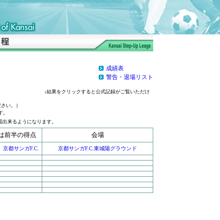
成績表
警告・退場リスト
↓結果をクリックすると公式記録がご覧いただけ
ださい。）
す。
認出来るようになります。
内は前半の得点
会場
京都サンガF.C.
京都サンガF.C.東城陽グラウンド