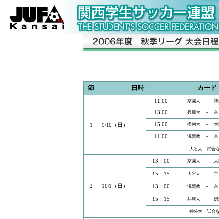
節
日時
カード
11:00
京園大 － 神
13:00
兵庫大 － 奈
15:00
1
9/10（日）
摂南大 － 大
11:00
滋賀教 － 京
大谷大 試合
13：00
京園大 － 大
15：15
大谷大 － 京
2
10/1（日）
13：00
滋賀教 － 奈
15：15
兵庫大 － 摂
神外大 試合