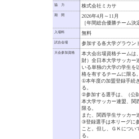
協 力
株式会社ミカサ
期 間
2026年4月～11月
［年間総合優勝チーム決定
入場料
無料
試合会場
参加する各大学グラウン
大会参加資格
本大会出場資格チームは
財）全日本大学サッカー
いる単独の大学の学生を
格を有するチームに限る
①本年度の加盟登録手続
る。
②参加する選手は、（公
本大学サッカー連盟、関
限る。
また、関西学生サッカー
③登録選手は本リーグに
こと。但し、ＧＫについ
る。