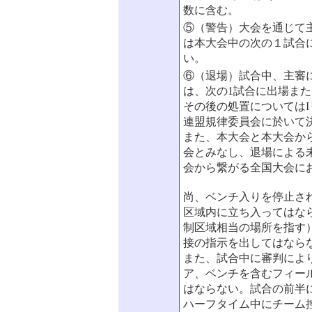
数に含む。
⑤（警告）大会を通じて主
は本大会中の次の１試合
い。
⑥（退場）試合中、主審
は、次の1試合に出場ま
その後の処置については
連盟規律委員会に於いて
また、本大会と本大会か
会とみなし、退場による
会から繋がる全国大会に
尚、ベンチ入りを停止さ
区域内に立ち入ってはな
制区域相当の場所を指す
接の指示を出してはなら
また、試合中に審判によ
ア、ベンチを含むフィー
はならない。試合の前半
ハーフタイム中にチーム