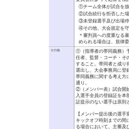
①チーム全体が試合を
②試合続行を拒否した
③未登録選手及び出場
④その他、大会規定を
＊審判員への度重なる
められる場合は、規律
その他
①（指導者の帯同義務）
任者、監督・コーチ・そ
すること。帯同者と成り
選出し、大会事務局に登
帯同義務に関する考え方
通り。
②（メンバー表）試合開始
入選手全員の登録証を本
証提示のない選手は原則
【メンバー提出後の選手
キックオフ時刻までの間
る場合において、主審及