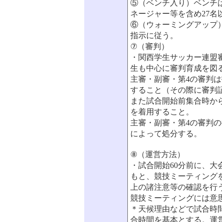
⑤（ベンチ入り）ベンチ
ネージャー等を含め27名
⑥（ウォーミングアップ
指示に従う。
⑦（審判）
・関西学生サッカー連盟
生も中心に審判育成を図
主審・副審・第4の審判
すること（その際に審判
また試合開始前集合時か
を着用すること。
主審・副審・第4の審判の
によって処分する。
⑧（運営方法）
・試合開始60分前に、
もと、競技ミーティング
上の諸注意等の確認を行
競技ミーティングには意
＊天候理由などで試合時
合時間を基本とする。運