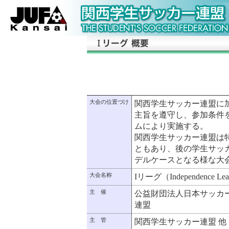
大会の位置づけ
関西学生サッカー連盟に
主旨を遵守し、参加条件
ムにより実施する。
関西学生サッカー連盟は
ともあり、後の学生サッ
デルケースとなる様な大
大会名称
Iリーグ（Independence Le
主 催
公益財団法人日本サッカ
連盟
主 管
関西学生サッカー連盟 他