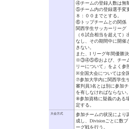
④チームの登録人数は無
⑤チーム内の登録選手変更
８：００までとする。
⑥トップチームとの関係
関西学生サッカーリーグ
（６試合相当を超えて）
なし、その期間中に開催さ
きない。
また、I リーグ年間優勝
※③④⑤⑥および、チー
リーについて」をよく参
※全国大会については全
⑦参加大学内に関西学生
審判員3名とは別に参加チ
を有しなければならない
⑧参加資格に疑義のある
定する。
大会方式
参加チームの状況により調整を行
成し、Divisionごと
ーグ戦を行う。