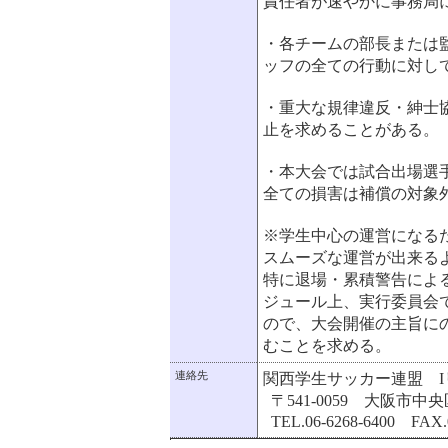
責任者が速やかに事務局
・各チームの部長または
ッフの全ての行動に対し
・重大な規律違反・紳士
止を求めることがある。
・本大会では試合出場選
全ての損害は補償の対象
※学生中心の運営になる
スムーズな運営が出来る
特に退場・累積警告によ
ジュール上、実行委員会
ので、大会開催の主旨に
むことを求める。
連絡先
関西学生サッカー連盟 I
〒541-0059 大阪市中
TEL.06-6268-6400 FAX.0