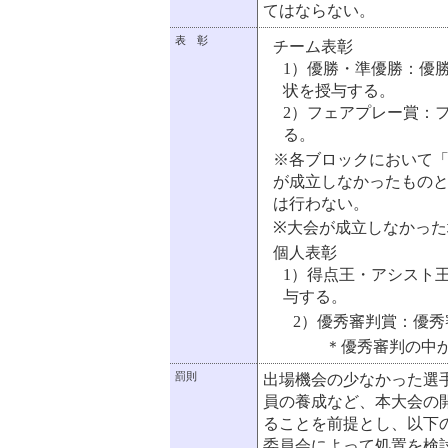
てはならない。
表 彰
チーム表彰
1）優勝・準優勝：優
状を授与する。
2）フェアプレー賞：
る。
※各ブロックにおいて
が成立しなかったもの
は行わない。
※大会が成立しなかっ
個人表彰
1）得点王・アシスト
与する。
2）優秀審判賞：優秀
＊優秀審判の中から
罰則
出場機会の少なかった選
員の養成など、本大会の
ることを前提とし、以下
委員会によって処置を検