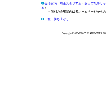
会場案内
（
埼玉スタジアム
・
磐田市竜洋サッ
ム
）
＊個別の会場案内は各ホームページからの
日程・勝ち上がり
Copyright©2006-2008 THE STUDENT'S SOCC