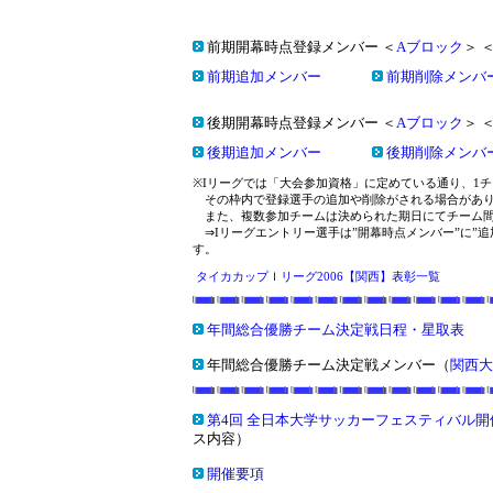
前期開幕時点登録メンバー ＜
Aブロック
＞ 
前期追加メンバー
前期削除メンバ
後期開幕時点登録メンバー ＜
Aブロック
＞ 
後期追加メンバー
後期削除メンバ
※Iリーグでは「大会参加資格」に定めている通り、1チ
その枠内で登録選手の追加や削除がされる場合があ
また、複数参加チームは決められた期日にてチーム間
⇒Iリーグエントリー選手は”開幕時点メンバー”に”追
す。
タイカカップＩリーグ2006【関西】表彰一覧
年間総合優勝チーム決定戦日程・星取表
年間総合優勝チーム決定戦メンバー（
関西大
第4回 全日本大学サッカーフェスティバル
ス内容）
開催要項