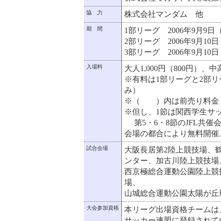
協 力
株式会社マンダム 他
期 間
1部リーグ 2006年9月9日
2部リーグ 2006年9月10
3部リーグ 2006年9月10
入場料
大人1,000円（800円）、
※有料は1部リーグと2部
み）
※（ ）内は前売り料金
※但し、1節は関西学生サ
第5・6・8節のJFL共催
会場の都合により無料開催
試合会場
大阪長居第2陸上競技場、
ンター、加古川陸上競技場
西京極総合運動公園陸上競
場、
山城総合運動公園太陽が丘
大会参加資格
本リーグ出場資格チームは
サッカー連盟に登録されて