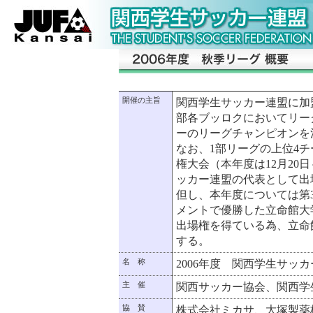
開催の主旨
関西学生サッカー連盟に加
部各ブッロクにおいてリー
ーのリーグチャンピオンを
なお、1部リーグの上位4チ
権大会（本年度は12月20日
ッカー連盟の代表として出
但し、本年度については第
メントで優勝した立命館大
出場権を得ている為、立命
する。
名 称
2006年度 関西学生サッ
主 催
関西サッカー協会、関西学
協 賛
株式会社ミカサ、大塚製薬