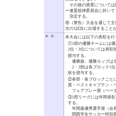
その後の措置については
ー連盟規律委員会に於いて
決定する。
⑥（警告）大会を通じて主
次の1試合に出場すること
表 彰
本大会には以下の表彰を行
①1部の優勝チームには
2位・3位については表彰
授与する。
優勝旗、優勝カップは当
2・3部は各ブロック1位
状を授与する。
②各部・各ブロックごと
賞・ベストキャプテン・
フェアプレー賞（ペーダ
③1部リーグには年間表
する。
年間最優秀選手賞（会長
関西学生サッカー特別賞