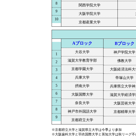
8
関西学院大学
9
大阪学院大学
10
京都産業大学
Aブロック
Bブロック
大谷大学
神戸学院大学
1
滋賀大学教育学部
佛教大学
2
京都学園大学
大阪経済法科大
3
兵庫大学
4
帝塚山大学
5
摂南大学
兵庫県立大学神
6
大阪国際大学
滋賀大学経済学
7
奈良大学
大阪芸術大学
8
神戸市外国語大学
京都精華大学
9
京都府立大学
※京都府立大学と滋賀県立大学は今季より参加
※大阪歯科大学と羽衣国際大学と英知大学は秋リーグ不