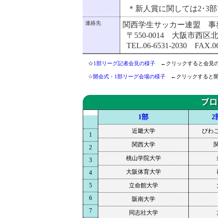
＊新人賞に関しては2･3
連絡先
関西学生サッカー連盟 事
〒550-0014 大阪市西区北
TEL.06-6531-2030 FAX.06
☆
1部リーグ記者会見の様子
←クリックすると会見の
☆
開会式・1部リーグ会場の様子
←クリックすると開
1部
2
近畿大学
びわ
1
関西大学
2
桃山学院大学
3
大阪体育大学
4
5
立命館大学
6
阪南大学
7
同志社大学